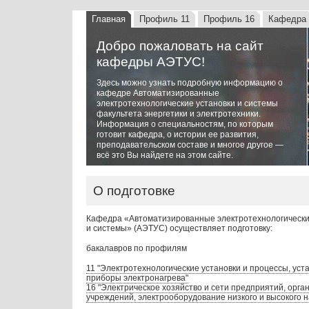
Главная
Профиль 11
Профиль 16
Кафедра
Добро пожаловать на сайт
кафедры АЭТУС!
Здесь можно узнать подробную информацию о
кафедре Автоматизированные
электротехнологические установки и системы
факультета энергетики и электротехники.
Информация о специальностям, по которым
готовит кафедра, о истории ее развития,
преподавательском составе и многое другое —
всё это Вы найдете на этом сайте.
О подготовке
Кафедра «Автоматизированные электротехнологически
и системы» (АЭТУС) осуществляет подготовку:
бакалавров по профилям
11 "Электротехнологические установки и процессы, уст
приборы электронагрева"
16 "Электрическое хозяйство и сети предприятий, орга
учреждений, электрооборудование низкого и высокого 